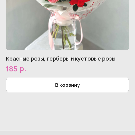
Красные розы, герберы и кустовые розы
C
р.
185
2
В корзину
© 2026 Все права защищены.