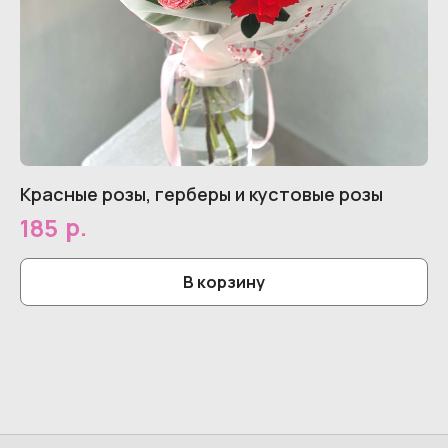
Красные розы, герберы и кустовые розы
Ро
р.
185
1
В корзину
© 2026 Все права защищены.